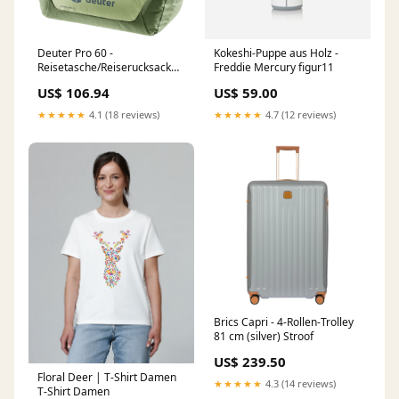
Deuter Pro 60 -
Kokeshi-Puppe aus Holz -
Reisetasche/Reiserucksack
Freddie Mercury figur11
66 cm (mineral-grove)
US$ 106.94
US$ 59.00
Chapter
★★★★★
4.1 (18 reviews)
★★★★★
4.7 (12 reviews)
Brics Capri - 4-Rollen-Trolley
81 cm (silver) Stroof
US$ 239.50
Floral Deer | T-Shirt Damen
★★★★★
4.3 (14 reviews)
T-Shirt Damen