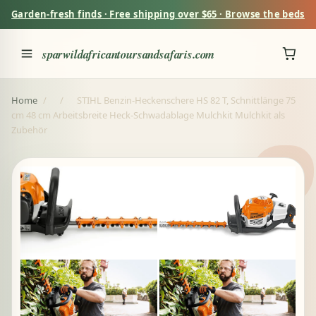
Garden-fresh finds · Free shipping over $65 · Browse the beds
sparwildafricantoursandsafaris.com
Home
/
/
STIHL Benzin-Heckenschere HS 82 T, Schnittlänge 75
cm 48 cm Arbeitsbreite Heck-Schwadablage Mulchkit Mulchkit als
Zubehör