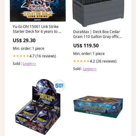
Yu-Gi-Oh! 15061 Link Strike
Starter Deck for 6 years to 18
DuraMax | Deck Box Cedar
years : Toys & Games
Grain 110 Gallon Gray office
US$ 29.30
desk
US$ 119.50
Min. order: 1 piece
Min. order: 1 piece
4.7 (16 reviews)
★★★★★
4.2 (26 reviews)
★★★★★
Sold :
Login>>
Sold :
Login>>