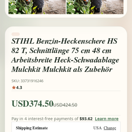
STIHL Benzin-Heckenschere HS
82 T, Schnittlänge 75 cm 48 cm
Arbeitsbreite Heck-Schwadablage
Mulchkit Mulchkit als Zubehör
SKU: 33731916246
4.3
USD374.50
USD424.50
Pay in 4 interest-free payments of
$93.62
Learn more
Shipping Estimate
USA
Change