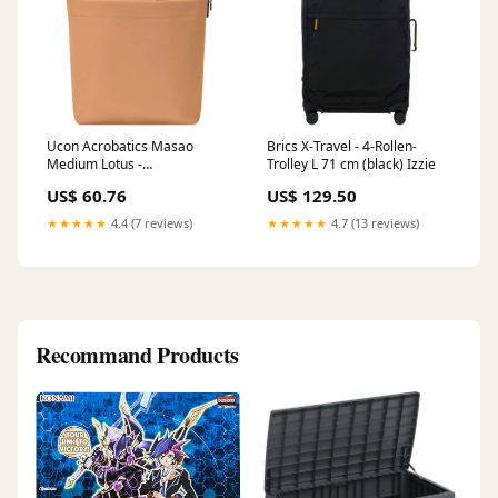
Ucon Acrobatics Masao
Brics X-Travel - 4-Rollen-
Medium Lotus -
Trolley L 71 cm (black) Izzie
Umhängetasche/Rucksack
US$ 60.76
US$ 129.50
15" 38 cm (clay) Country
★★★★★
4.4 (7 reviews)
★★★★★
4.7 (13 reviews)
Recommand Products