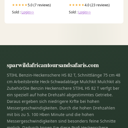
5.0 (7 reviews)
4.0 (23 reviews)
★★★★★
★★★★★
Sold :
Login>>
Sold :
Login>>
sparwildafricantoursandsafaris.com
STIHL Benzin-Heckenschere HS 82 T, Schnittlänge 75 cm 48
cm Arbeitsbreite Heck-Schwadablage Mulchkit Mulchkit als
ZubehörDie Benzin Heckenschere STIHL HS 82 T verfgt ber
ein speziell auf hohe Drehzahl abgestimmtes Getriebe.
Daraus ergeben sich niedrigere Krfte bei hohen
Messergeschwindigkeiten. Durch die hohen Drehzahlen
mit bis zu 5. 100 Hben Minute und die hohen
Messergeschwindigkeiten sind besonders feine Schnitte
mglich. Dadurch knnen Sie diese Profi Heckenschere