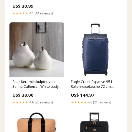
US$ 30.99
★★★★★
4.1 (14 reviews)
Pear Keramikskulptur von
Eagle Creek Expanse 95 L -
Selma Calheira - White body
Rollenreisetasche 72 cm
wash
(pilot blue) Neu
US$ 38.00
US$ 144.97
★★★★★
4.6 (23 reviews)
★★★★★
4.8 (21 reviews)