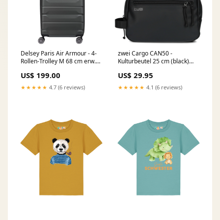
Delsey Paris Air Armour - 4-
zwei Cargo CAN50 -
Rollen-Trolley M 68 cm erw.
Kulturbeutel 25 cm (black)
(schwarz) Favourite
Sommar
US$ 199.00
US$ 29.95
★★★★★
4.7 (6 reviews)
★★★★★
4.1 (6 reviews)