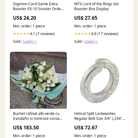
Digimon Card Game Extra
MTG Lord of the Rings Set
Booster EX-10 Sinister Order
Booster Box Display
Box
US$ 24.20
US$ 27.65
Min. order: 1 piece
Min. order: 1 piece
4.1 (7 reviews)
4.9 (17 reviews)
★★★★★
★★★★★
Sold :
Login>>
Sold :
Login>>
Buchet rafinat alb-verde cu
Helical Split Lockwasher,
trandafiri si miniroze coroane
Regular Bolt Size 3/4" (.234"
funerare 60 cm
Wide x .188" TH) Aluminum
US$ 183.50
US$ 72.67
7075-T6 Plain ANSI B18.21.1-
1972(R1983)
Min. order: 1 piece
Min. order: 1 piece